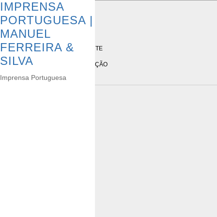
IMPRENSA
PORTUGUESA |
EQUIPA MFS
MANUEL
FERREIRA &
DOMINGOS SILVA – SÓCIO GERENTE
SILVA
ANTÓNIO TEIXEIRA – DEP. PRODUÇÃO
mf-s@imprensaportuguesa.pt
Imprensa Portuguesa