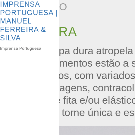
IMPRENSA
PORTFÓLIO
PORTUGUESA |
MANUEL
CAPA DURA
FERREIRA &
SILVA
A linha de capa dura atropela
Imprensa Portuguesa
outros acabamentos estão a s
formas e feitios, com variados
termoestampagens, contracol
colocação de fita e/ou elást
cada obra se torne única e es